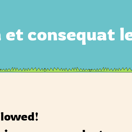
et consequat l
llowed!